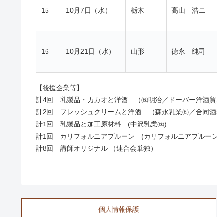
15
10月7日（水）
栃木
髙山 浩二
16
10月21日（水）
山形
德永 純司
【後援企業等】
計4回 乳製品・カカオと洋酒 （㈱明治／ドーバー洋酒貿
計2回 フレッシュクリームと洋酒 （森永乳業㈱／合同酒
計1回 乳製品と加工原材料 (中沢乳業㈱)
計1回 カリフォルニアプルーン (カリフォルニアプルーン
計8回 講師オリジナル （連合会単独）
個人情報保護