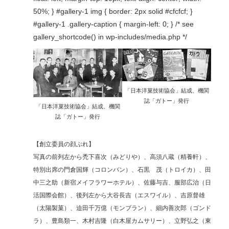
50%; } #gallery-1 img { border: 2px solid #cfcfcf; }
#gallery-1 .gallery-caption { margin-left: 0; } /* see
gallery_shortcode() in wp-includes/media.php */
「日本洋菓技術協会」結成、機関
誌「ガトー」発行
「日本洋菓技術協会」結成、機関
誌「ガトー」発行
【創立委員の顔ぶれ】
写真の前列左から禿下喜次（みどりや）、高須八蔵（精養軒）、
特別出席の門倉国輝（コロンバン）、石黒 茂（トロイカ）、田
中三之助（新宿メイフラワーホテル）、佐藤与吉、服部広治（日
活国際会館）、後列左から大谷長吉（エスワイル）、吉原督雄
（太陽製菓）、迫田千万億（モンブラン）、細内善次郎（ゴンド
ラ）、豊島類一、木村吉隆（白木屋カムサリー）、立野弘之（東