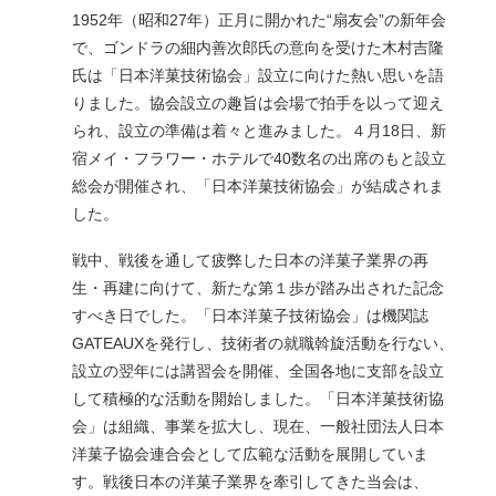
1952年（昭和27年）正月に開かれた“扇友会”の新年会
で、ゴンドラの細内善次郎氏の意向を受けた木村吉隆
氏は「日本洋菓技術協会」設立に向けた熱い思いを語
りました。協会設立の趣旨は会場で拍手を以って迎え
られ、設立の準備は着々と進みました。４月18日、新
宿メイ・フラワー・ホテルで40数名の出席のもと設立
総会が開催され、「日本洋菓技術協会」が結成されま
した。
戦中、戦後を通して疲弊した日本の洋菓子業界の再
生・再建に向けて、新たな第１歩が踏み出された記念
すべき日でした。「日本洋菓子技術協会」は機関誌
GATEAUXを発行し、技術者の就職斡旋活動を行ない、
設立の翌年には講習会を開催、全国各地に支部を設立
して積極的な活動を開始しました。「日本洋菓技術協
会」は組織、事業を拡大し、現在、一般社団法人日本
洋菓子協会連合会として広範な活動を展開していま
す。戦後日本の洋菓子業界を牽引してきた当会は、