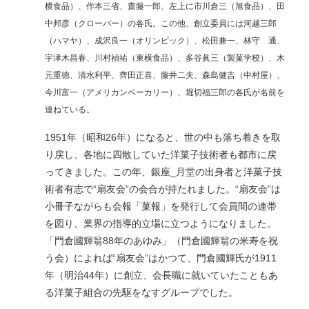
横食品）、作本三省、齋藤一郎、左上に市川倉三（旭食品）、田
中邦彦（クローバー）の各氏。この他、創立委員には河越三郎
（ハマヤ）、成沢良一（オリンピック）、松田兼一、林守 通、
宇津木昌春、川村禎祐（東横食品）、多谷眞三（製菓学校）、木
元重徳、清水利平、齊田正喜、藤井二夫、森島健吉（中村屋）、
今川富一（アメリカンベーカリー）、堀切福三郎の各氏が名前を
連ねている。
1951年（昭和26年）になると、世の中も落ち着きを取
り戻し、各地に四散していた洋菓子技術者も都市に戻
ってきました。この年、銀座_月堂の出身者と洋菓子技
術者有志で“扇友会”の会合が持たれました。“扇友会”は
小冊子ながらも会報「菓報」を発行して会員間の連帯
を図り、業界の指導的立場に立つようになりました。
「門倉國輝翁88年のあゆみ」（門倉國輝翁の米寿を祝
う会）によれば“扇友会”はかつて、門倉國輝氏が1911
年（明治44年）に創立、会長職に就いていたこともあ
る洋菓子組合の先駆をなすグループでした。