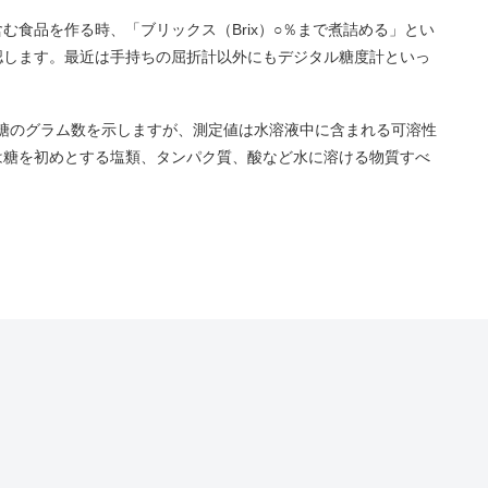
む食品を作る時、「ブリックス（Brix）○％まで煮詰める」とい
認します。最近は手持ちの屈折計以外にもデジタル糖度計といっ
る蔗糖のグラム数を示しますが、測定値は水溶液中に含まれる可溶性
は糖を初めとする塩類、タンパク質、酸など水に溶ける物質すべ