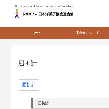
The Federation of Japan Confectionery Associations
ホーム
連合会について
屈折計
屈折計
屈折計