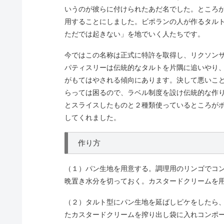
いうのが彼らに付けられたあだ名でした。ところ
用することにしました。ビポランの人が作るタル
ただでは起きない」を地でいく人たちです。
今ではこの名称は正式に特許を取得し、リクソン
パティスリーは伝統的なタルトを片隅に追いやり
がもてはやされる傾向にあります。決して悪いこ
らっては困るので、ラベル制度を設け伝統的な作
とスライスしたものと２種類使っているところが
してくれました。
作り方
（１）パン生地を用意する。調理用のリンゴでコ
晩置き水分を切っておく。カスタードクリームを
（２）タルト型にパン生地を延ばしピケをしたら
たカスタードクリームを搾り出し袋に入れコンポ