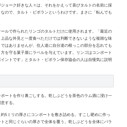
がジョーク好きな人々は、それをかえって喜びタルトの名前に採
トなので、タルト・ビポランというわけです。まさに「転んでも
サールで作られたリンゴのタルトだけに使用されます。「最近の
、上品な外見と一度食べただけでは判断できないような複雑な味
とではありませんが、住人達に自分達の根っこの部分を忘れても
り方を守る菓子屋にラベルを与えています。リンゴはコンポート
ポイントです」とタルト・ビポラン保存協会の人は自慢気に説明
ンポートを作り裏ごしする。乾しぶどうを茶色のラム酒に浸け一
用意する。
、約5ミリの厚さにコンポートを敷き詰める。すこし硬めに作っ
ートと同じぐらいの厚さで全体を覆う。乾しぶどうを全体にパラ