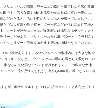
、ブリュッセルの南部ソワーニュの森から果てしなく広がる田
な町です。広大な森や湖がある穏やかな起伏に富む一帯には、
道などいたるところに野性のリンゴの木が繁っていました。こ
現在では大富豪や政治家そして外交官などが住む高級住宅地と
す。ヨットが浮かぶジェンバル湖畔には瀟洒なホテルやレスト
ラリーなどがあり、ブリュッセルから車で20分という便利さも
ハイソなリゾート気分を味わえる憩いの場所となっています。
・ユルプ城があります。220ヘクタールの敷地内には大きな池や
やジョッギングなど、ブリュッセルの緑の心臓として愛されてい
ト、劇などの文化的なイベントが行われます。この広大な土地
ソルヴェー氏の所有でしたが、今から50年前に城ごとワロン政
いますが、郷土のタルトは「けちん坊のタルト」と名付けられて