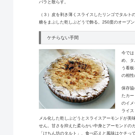
パラと散らす。
（３）皮を剥き薄くスライスしたリンゴでタルト
糖をまぶした乾しぶどうで飾る。250度のオーブ
ケチらない手間
今では
め、タ
う看板
の相性
保存協
たカー
のイメ
ライス
メル化した乾しぶどうとスライスアーモンドが美
せん。甘さを抑えた柔らかい中身とアーモンドの
「けちん坊のタルト」、食べ応えと風味はケチっ