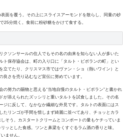
の表面を覆う。その上にスライスアーモンドを散らし、同量の砂
ンで25分焼く。食前に粉砂糖をかけて食する。
リクソンサールの住人でもその名の由来を知らない人が多いた
ルト保存協会は、町の入り口に「タルト・ビポランの町」とい
を立てたり、クリスマス市ではヴァン・ショ（熱いワイン）と
の良さを売り込むなど宣伝に努めています。
会の努力の賜物と思える“当地自慢のタルト・ビポラン”と書かれ
ドが添えられたズッシリと重いタルトを試食しました。その名
ージに反して、なかなか繊細な外見です。タルトの表面にはス
したリンゴが手間を惜しまず綺麗に並べてあり、チョッとカラ
味しそう。カスタートクリームとコンポートの量もケチっていま
カリッとした食感。ツンと鼻梁をくすぐるラム酒の香りと味。
ていません。