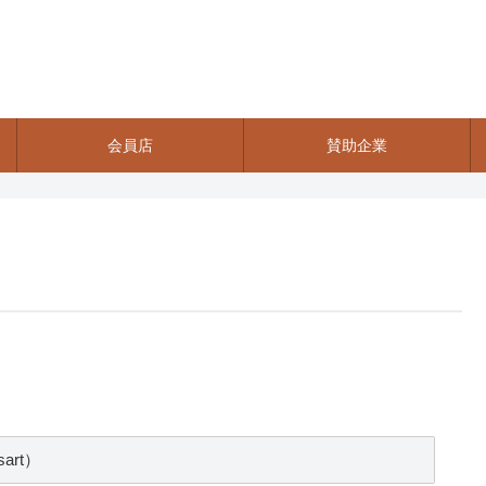
会員店
賛助企業
sart）