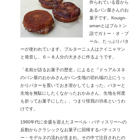
作られている昔から
あるパン屋さんのお
菓子です。Kouign-
amanとはブルトン
語でガトー・オ・ブ
ール、たっぷりバタ
ーが使われています。ブルターニュ人はクイニャマン
と発音し、６～８人分の大きさに作るようです。
「名前が語るお菓子の歴史」によると『ドゥアルヌネ
のパン屋のおかみさんがパン生地の切れ端の上にうっ
かりバターを置いておき溶かしてしまった。バターと
生地を無駄にしたくなかったおかみさん、生地を何度
も折ってお菓子にした』、つまり怪我の功名というわ
けです。
1980年代に全盛を迎えたヌーベル・パティスリーへの
反動からクラシックなお菓子に回帰するパティスリ
ー・モデルヌの流れが生まれ、その中で注目されたの