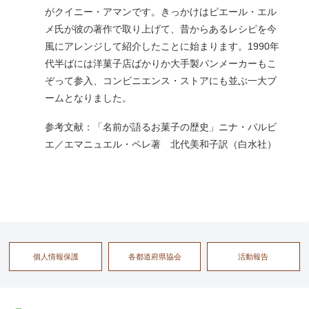
がクイニー・アマンです。きっかけはピエール・エル
メ氏が彼の著作で取り上げて、昔からあるレシピを今
風にアレンジして紹介したことに始まります。1990年
代半ばには洋菓子店ばかりか大手製パンメーカーもこ
ぞって参入、コンビニエンス・ストアにも並ぶ一大ブ
ームとなりました。
参考文献：「名前が語るお菓子の歴史」ニナ・バルビ
エ／エマニュエル・ペレ著 北代美和子訳（白水社）
個人情報保護
各都道府県協会
活動報告