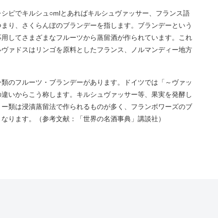
シピでキルシュ○mlとあればキルシュヴァッサー、フランス語
つまり、さくらんぼのブランデーを指します。ブランデーという
応用してさまざまなフルーツから蒸留酒が作られています。これ
ルヴァドスはリンゴを原料としたフランス、ノルマンディー地方
ー類のフルーツ・ブランデーがあります。ドイツでは「～ヴァッ
の違いからこう称します。キルシュヴァッサー等、果実を発酵し
リー類は浸漬蒸留法で作られるものが多く、フランボワーズのブ
となります。（参考文献：「世界の名酒事典」講談社）