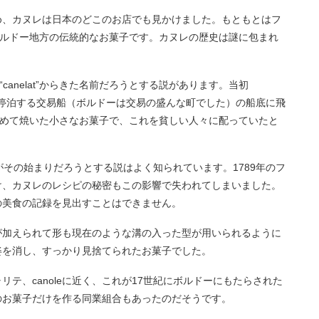
初め、カヌレは日本のどこのお店でも見かけました。もともとはフ
ルドー地方の伝統的なお菓子です。カヌレの歴史は謎に包まれ
canelat”からきた名前だろうとする説があります。当初
a”は、停泊する交易船（ボルドーは交易の盛んな町でした）の船底に飛
めて焼いた小さなお菓子で、これを貧しい人々に配っていたと
がその始まりだろうとする説はよく知られています。1789年のフ
け、カヌレのレシピの秘密もこの影響で失われてしまいました。
の美食の記録を見出すことはできません。
が加えられて形も現在のような溝の入った型が用いられるように
姿を消し、すっかり見捨てられたお菓子でした。
テ、canoleに近く、これが17世紀にボルドーにもたらされた
のお菓子だけを作る同業組合もあったのだそうです。