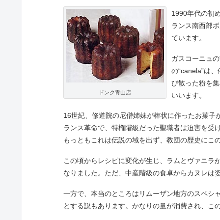
1990年代の
ランス南西部ボ
ています。
ガスコーニュの“
の“canel
び散った粉を集
ドンク青山店
いいます。
16世紀、修道院の尼僧姉妹が棒状に作ったお菓子
ランス革命で、特権階級だった聖職者は迫害を受
もっともこれは伝説の域を出ず、教団の歴史にこ
この頃からレシピに変化が生じ、ラムとヴァニラ
なりました。ただ、中産階級の食卓からカヌレは
一方で、本当のところはリムーザン地方のスペシャリ
とする説もあります。かなりの量が消費され、こ