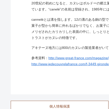
20世紀の初めになると、カヌレはボルドーの郷土
ています。“canelé”の名前は登録され、198
canneléとは溝を指します。12の溝のある銅
菓子が型から簡単に外れるばかりでなく、お菓子
メリゼされたカリカリした表面の中に、しっとり
トラストがカヌレの特徴です。
アキテーヌ地方には800のカヌレの製造業者がい
参考資料：
http://www.great-france.com/magazine
http://www.jedecouvrelafrance.com/f-3449.gironde
個人情報保護