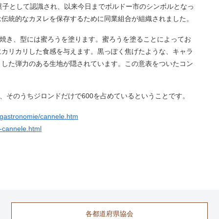
菓子として認識され、以来今日までボルドー市のシンボルとなっ
5年には伝統的なカヌレを保存するために同業組合が組織されました。
の型で焼き、型には蜜ろうを塗ります。蜜ろうを塗ることによってお
にカリカリした食感を与えます。黒っぽく焦げたような、キャラ
とした弾力のある生地が隠されています。この意表をついたコン
て、そのうちジロンドだけで600を占めているということです。
/gastronomie/cannele.htm
-cannele.html
各都道府県協会