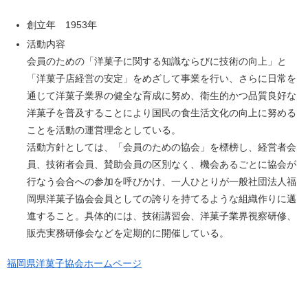
創立年 1953年
活動内容
会員のための「洋菓子に関する知識ならびに技術の向上」と
「洋菓子店経営の安定」をめざして事業を行い、さらに日常を
通じて洋菓子業界の健全な育成に努め、衛生的かつ品質良好な
洋菓子を普及することにより国民の食生活文化の向上に努める
ことを活動の運営理念としている。
活動方針としては、「会員のための協会」を標榜し、経営者会
員、技術者会員、賛助会員の区別なく、機会あるごとに協会が
行なう会合への参加を呼びかけ、一人ひとりが一般社団法人福
岡県洋菓子協会会員としての誇りを持てるような組織作りに邁
進すること。具体的には、技術講習会、洋菓子業界視察研修、
販売実務研修会などを定期的に開催している。
福岡県洋菓子協会ホームページ